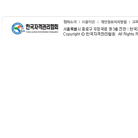
룰
렛
식
보
게
임
사
이
트
카
지
노
룰
렛
식
보
게
임
사
이
트
카
지
노
룰
렛