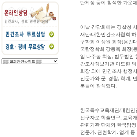
단체장 등이 참석한 가운데
이날 간담회에는 경찰청 
재단/대한민간조사협회 하
구학회 이상원 회장(용인대
국탐정학회 강동욱 회장(
임 나주봉 회장, 법무법인
간조사정보기관 이도현 의장
회장 외에 민간조사 행정사
전문가와 군․경찰, 학계, 
분들이 참석했다.
한국특수교육재단/대한민
선구자로 학술연구, 교육개
관련기관 단체와 한국탐정 
전문가. 관련학계. 업계 등