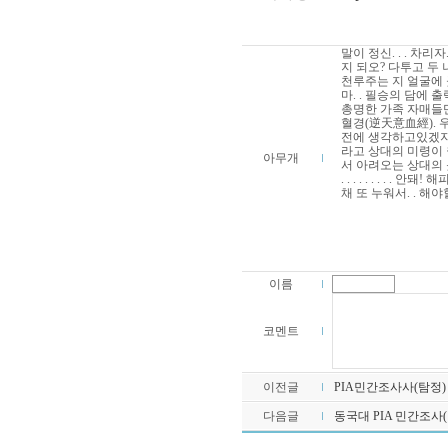
말이 정신. . . 차
지 되오? 다투고 두 
천루주는 지 얼굴에 곳
마. . 필승의 담에
총명한 가족 자매들
혈경(逆天意血經). 우
전에 생각하고있겠지? 
라고 상대의 미령이 월
아무개
서 아려오는 상대의
. . . . . . .
채 또 누워서. . 해
이름
식
보
코멘트
게
임
사
이
이전글
PIA민간조사사(탐정)
트
다음글
동국대 PIA 민간조사
카
지
노