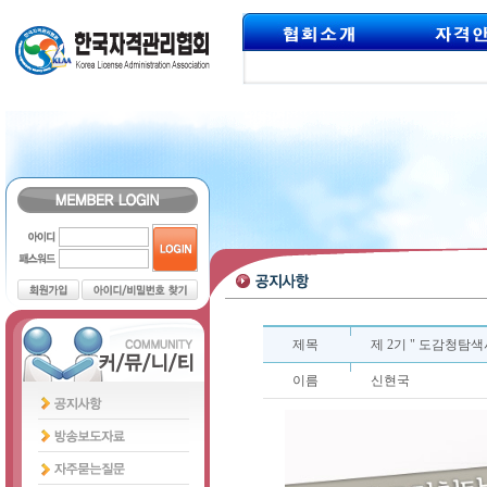
제목
제 2기 " 도감청탐
이름
신현국