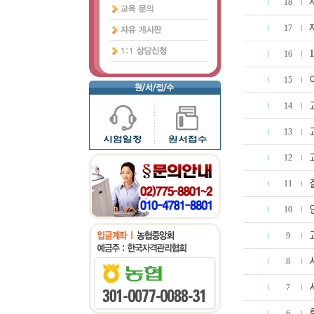
18
17
16
15
14
13
12
11
10
9
8
7
6