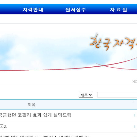
H
제목
궁금했던 코필러 효과 쉽게 설명드림
ȑ국Z